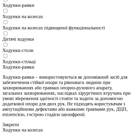
Ходунки-рамки
Ходунки на колесах
Ходунки на колесах підвищеної функціональності
Дитячі ходунки
Ходунки-столи
Ходунки-стільці
Ходунки-рамки
Ходунки-рамки – використовуються як допоміжний засіб для
забезпечення стійкої опори та рівноваги людини при
захворюваннях або травмах опорно-рухового апарату,
загальних захворюваннях, наслідках хірургічних втручань при
умові збереження здатності стояти та ходити за допомогою
додаткової опори для двох рук. Не підходять користувачам з
ампутаційними дефектами або важкими травмами рук, ДЦП,
епілепсією, гострою стадією шизофренії.
Закрити
Ходунки на колесах