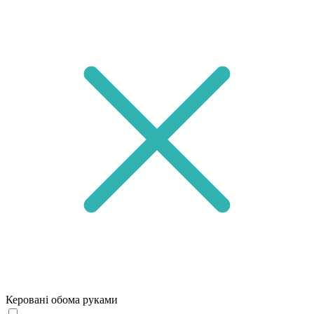
Керовані обома руками