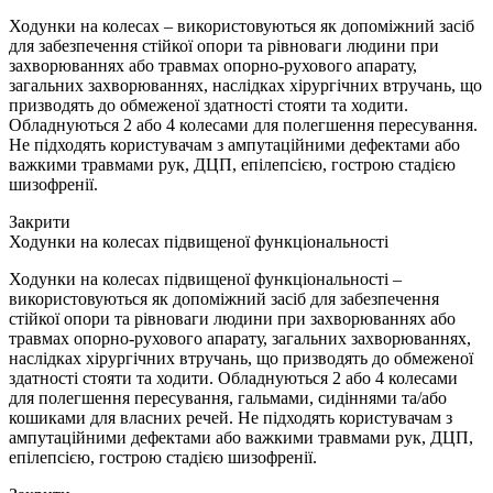
Ходунки на колесах – використовуються як допоміжний засіб
для забезпечення стійкої опори та рівноваги людини при
захворюваннях або травмах опорно-рухового апарату,
загальних захворюваннях, наслідках хірургічних втручань, що
призводять до обмеженої здатності стояти та ходити.
Обладнуються 2 або 4 колесами для полегшення пересування.
Не підходять користувачам з ампутаційними дефектами або
важкими травмами рук, ДЦП, епілепсією, гострою стадією
шизофренії.
Закрити
Ходунки на колесах підвищеної функціональності
Ходунки на колесах підвищеної функціональності –
використовуються як допоміжний засіб для забезпечення
стійкої опори та рівноваги людини при захворюваннях або
травмах опорно-рухового апарату, загальних захворюваннях,
наслідках хірургічних втручань, що призводять до обмеженої
здатності стояти та ходити. Обладнуються 2 або 4 колесами
для полегшення пересування, гальмами, сидіннями та/або
кошиками для власних речей. Не підходять користувачам з
ампутаційними дефектами або важкими травмами рук, ДЦП,
епілепсією, гострою стадією шизофренії.