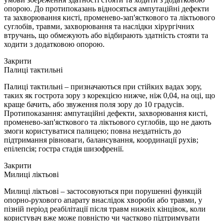
опорою. До протипоказань відносяться ампутаційні дефекти
та захворювання кисті, променево-зап'ясткового та ліктьового
суглобів, травми, захворювання та наслідки хірургічних
втручань, що обмежують або відбирають здатність стояти та
ходити з додатковою опорою.
Закрити
Палиці тактильні
Палиці тактильні – призначаються при стійких вадах зору,
таких як гострота зору з корекцією нижче, ніж 0,04, на оці, що
краще бачить, або звуження поля зору до 10 градусів.
Протипоказання: ампутаційні дефекти, захворювання кисті,
променево-зап'ясткового та ліктьового суглобів, що не дають
змоги користуватися палицею; повна нездатність до
підтримання рівноваги, балансування, координації рухів;
епілепсія; гостра стадія шизофренії.
Закрити
Милиці ліктьові
Милиці ліктьові – застосовуються при порушенні функцій
опорно-рухового апарату внаслідок хвороби або травми, у
пізній період реабілітації після травм нижніх кінцівок, коли
користувач вже може повністю чи частково підтримувати