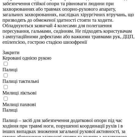
забезпечення стійкої опори та рівноваги людини при
захворюваннях або травмах опорно-рухового апарату,
загальних захворюваннях, наслідках хірургічних втручань, що
призводять до обмеженої здатності стояти та ходити.
Обладнуються зазвичай 4 колесами для полегшення
пересування, гальмами, сидінням. Не підходять користувачам
з ампутаційними дефектами або важкими травмами рук, ДЦП,
епілепсією, гострою стадією шизофренії
Закрити
Керовані однією рукою
Палиці
Палиці тактильні
Милиці ліктьові
Милиці пахвові
Палиці
Палиці – засіб для забезпечення додаткової опори під час
ходіння при травмі ноги, порушенні координації рухів і в
інших випадках зниження загальної рухової активності, за
умови збереження здатності стояти та ходити з додатковою