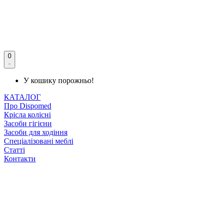
0
У кошику порожньо!
КАТАЛОГ
Про Dispomed
Крісла колісні
Засоби гігієни
Засоби для ходіння
Спеціалізовані меблі
Статті
Контакти