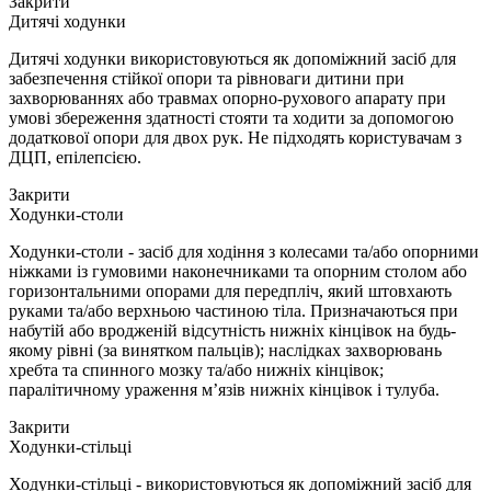
Закрити
Дитячі ходунки
Дитячі ходунки використовуються як допоміжний засіб для
забезпечення стійкої опори та рівноваги дитини при
захворюваннях або травмах опорно-рухового апарату при
умові збереження здатності стояти та ходити за допомогою
додаткової опори для двох рук. Не підходять користувачам з
ДЦП, епілепсією.
Закрити
Ходунки-столи
Ходунки-столи - засіб для ходіння з колесами та/або опорними
ніжками із гумовими наконечниками та опорним столом або
горизонтальними опорами для передпліч, який штовхають
руками та/або верхньою частиною тіла. Призначаються при
набутій або вродженій відсутність нижніх кінцівок на будь-
якому рівні (за винятком пальців); наслідках захворювань
хребта та спинного мозку та/або нижніх кінцівок;
паралітичному ураження м’язів нижніх кінцівок і тулуба.
Закрити
Ходунки-стільці
Ходунки-стільці - використовуються як допоміжний засіб для