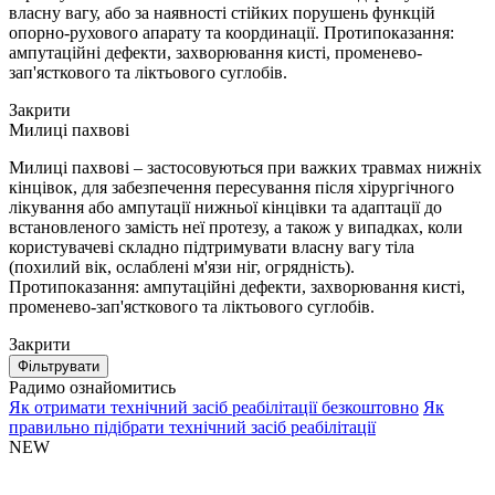
власну вагу, або за наявності стійких порушень функцій
опорно-рухового апарату та координації. Протипоказання:
ампутаційні дефекти, захворювання кисті, променево-
зап'ясткового та ліктьового суглобів.
Закрити
Милиці пахвові
Милиці пахвові – застосовуються при важких травмах нижніх
кінцівок, для забезпечення пересування після хірургічного
лікування або ампутації нижньої кінцівки та адаптації до
встановленого замість неї протезу, а також у випадках, коли
користувачеві складно підтримувати власну вагу тіла
(похилий вік, ослаблені м'язи ніг, огрядність).
Протипоказання: ампутаційні дефекти, захворювання кисті,
променево-зап'ясткового та ліктьового суглобів.
Закрити
Фільтрувати
Радимо ознайомитись
Як отримати технічний засіб реабілітації безкоштовно
Як
правильно підібрати технічний засіб реабілітації
NEW