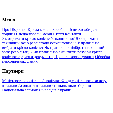
Меню
Про Dispomed
Крісла колісні
Засоби гігієни
Засоби для
ходіння
Спеціалізовані меблі
Статті
Контакти
Як отримати крісло колісне безкоштовно?
Як отримати
технічний засіб реабілітації безкоштовно?
Як правильно
вибрати крісло колісне?
Як правильно підібрати технічний
засіб реабілітації?
Як правильно визначити розміри крісла
колісного?
Зразки документів
Правила користування
Обробка
персональних даних
Партнери
Міністерство соціальної політики
Фонд соціального захисту
інвалідів
Асоціація інвалідів-спинальників України
Національна асамблея інвалідів України