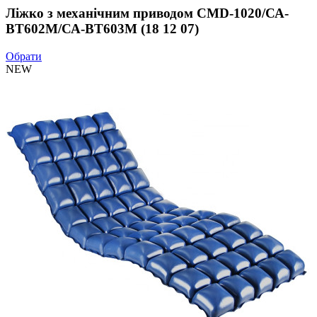
Ліжко з механічним приводом СMD-1020/СА-
ВТ602М/СА-ВТ603М (18 12 07)
Обрати
NEW