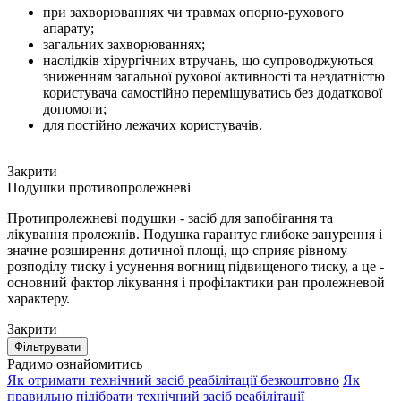
при захворюваннях чи травмах опорно-рухового
апарату;
загальних захворюваннях;
наслідків хірургічних втручань, що супроводжуються
зниженням загальної рухової активності та нездатністю
користувача самостійно переміщуватись без додаткової
допомоги;
для постійно лежачих користувачів.
Закрити
Подушки противопролежневі
Протипролежневі подушки - засіб для запобігання та
лікування пролежнів. Подушка гарантує глибоке занурення і
значне розширення дотичної площі, що сприяє рівному
розподілу тиску і усунення вогнищ підвищеного тиску, а це -
основний фактор лікування і профілактики ран пролежневой
характеру.
Закрити
Фільтрувати
Радимо ознайомитись
Як отримати технічний засіб реабілітації безкоштовно
Як
правильно підібрати технічний засіб реабілітації