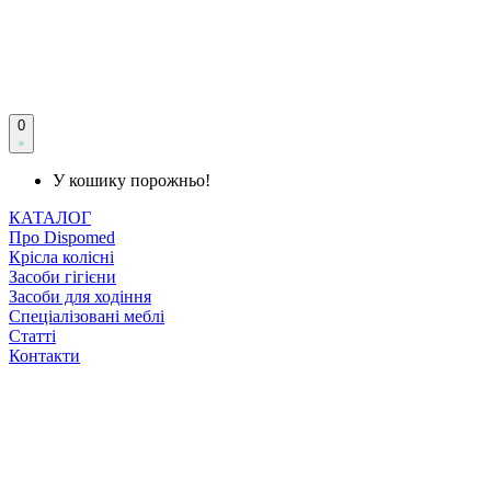
0
У кошику порожньо!
КАТАЛОГ
Про Dispomed
Крісла колісні
Засоби гігієни
Засоби для ходіння
Спеціалізовані меблі
Статті
Контакти