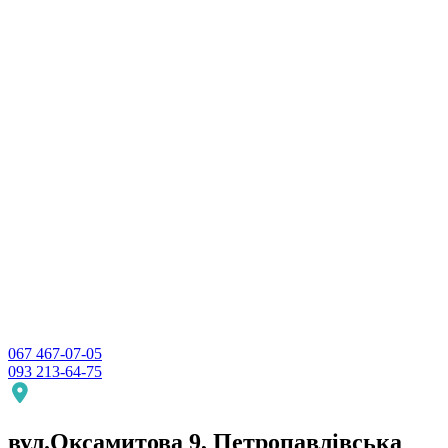
067 467-07-05
093 213-64-75
вул.Оксамитова 9,
Петропавлівська