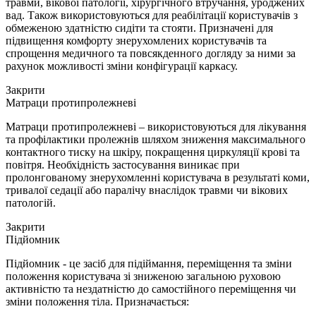
травми, вікової патології, хірургічного втручання, уроджених
вад. Також використовуються для реабілітації користувачів з
обмеженою здатністю сидіти та стояти. Призначені для
підвищення комфорту знерухомлених користувачів та
спрощення медичного та повсякденного догляду за ними за
рахунок можливості зміни конфігурації каркасу.
Закрити
Матраци протипролежневі
Матраци протипролежневі – використовуються для лікування
та профілактики пролежнів шляхом зниження максимального
контактного тиску на шкіру, покращення циркуляції крові та
повітря. Необхідність застосування виникає при
пролонгованому знерухомленні користувача в результаті коми,
тривалої седації або паралічу внаслідок травми чи вікових
патологій.
Закрити
Підйомник
Підйомник - це засіб для підіймання, переміщення та зміни
положення користувача зі зниженою загальною руховою
активністю та нездатністю до самостійного переміщення чи
зміни положення тіла. Призначається: